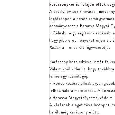
karácsonykor is felajánlottuk seg
A tavalyi év sok kihívással, meganny
legfőképpen a nehéz sorsú gyermeke
adományozott a Baranya Megyei Gy
- Célunk, hogy segítsünk azoknak, a
hogy jobb eredményeket érjen el, és
Koller
, a Honsa Kft. ügyvezetője.
Karácsony közeledtével ismét felke
Válaszukból kiderült, hogy továbbra 
lenne egy számítógép.
- Rendelkezésre állnak ugyan gépek
felhasználóra méretezett. A közöss
a Baranya Megyei Gyermekvédelmi K
A kérésnek eleget téve laptopot, t
került még karácsony előtt.