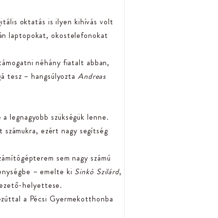
ális oktatás is ilyen kihívás volt
án laptopokat, okostelefonokat
 támogatni néhány fiatalt abban,
ggá tesz – hangsúlyozta
Andreas
e a legnagyobb szükségük lenne.
et számukra, ezért nagy segítség
 számítógépterem sem nagy számú
kenységbe – emelte ki
Sinkó Szilárd
,
ezető-helyettese.
 ezúttal a Pécsi Gyermekotthonba