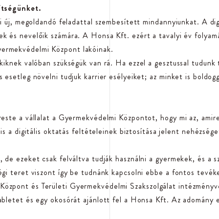
ítségünket.
i új, megoldandó feladattal szembesített mindannyiunkat. A digit
k és nevelőik számára. A Honsa Kft. ezért a tavalyi év folyam
ermekvédelmi Központ lakóinak.
kiknek valóban szükségük van rá. Ha ezzel a gesztussal tudunk
 esetleg növelni tudjuk karrier esélyeiket; az minket is boldo
reste a vállalat a Gyermekvédelmi Központot, hogy mi az, amir
is a digitális oktatás feltételeinek biztosítása jelent nehézség
, de ezeket csak felváltva tudják használni a gyermekek, és a
égi teret viszont így be tudnánk kapcsolni ebbe a fontos tevé
özpont és Területi Gyermekvédelmi Szakszolgálat intézményv
abletet és egy okosórát ajánlott fel a Honsa Kft. Az adomány