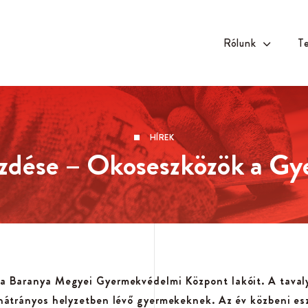
Rólunk
T
HÍREK
üzdése – Okoseszközök a G
 a Baranya Megyei Gyermekvédelmi Központ lakóit. A tava
a hátrányos helyzetben lévő gyermekeknek. Az év közbeni 