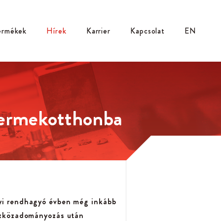
ermékek
Hírek
Karrier
Kapcsolat
EN
yermekotthonba
lyi rendhagyó évben még inkább
eszközadományozás után