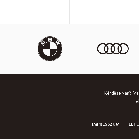
Kérdése van? Veg
e
IMPRESSZUM
LET