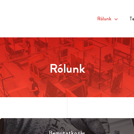
Rólunk
T
Rólunk
Bemutatkozás