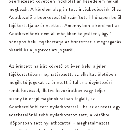
beérkezését követően indokolatlan késedelem nélkül
megkezdi. A kérelem alapján tett intézkedéseinkről az
Adatkezelő a beérkezésétől számított 1 hónapon belül
tájékoztatja az érintettet. Amennyiben a kérelmet az
Adatkezelőnek nem áll módjában teljesíteni, úgy 1
hónapon belül tájékoztatja az érintettet a megtagadás
okairól és a jogorvoslati jogairól.
Az érintett halálát követő öt éven belül a jelen
tájékoztatóban meghatározott, az elhaltat életében
megillető jogokat az érintett által arra ügyintézési
rendelkezéssel, illetve közokiratban vagy teljes
bizonyító erejű magánokiratban foglalt, az
Adatkezelőnél tett nyilatkozattal - ha az érintett egy
adatkezelőnél több nyilatkozatot tett, a későbbi
időpontban tett nyilatkozattal - meghatalmazott