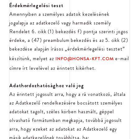
Érdekmérlegelési teszt
Amennyiben a személyes adatok kezelésének
jogalapja az adatkezelő vagy harmadik személy
Rendelet 6. cikk (1) bekezdés f) pontja szerinti jogos
érdeke, a (47) preambulum bekezdés és az 5. cikk (2)
bekezdése alapján írásos „érdekmérlegelési tesztet”
készítünk, melyet az
e-mail
INFO@HONSA-KFT.COM
címre írt levelével az érintett kikérhet.
Adathordozhatósághoz való jog
Az érintett jogosult arra, hogy a rá vonatkozó, általa
az Adatkezelő rendelkezésére bocsátott személyes
adatokat tagolt, széles körben használt, géppel
olvasható formátumban megkapja, továbbá jogosult
arra, hogy ezeket az adatokat az Adatkezelő egy
másik adatkezelőnek továbbítsa, ha: