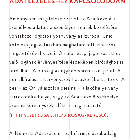
ADATKEZELÉSHEZ KAPCSOLÓDÓAN
Amennyiben megítélése szerint az Adatkezelő a
személyes adatait a személyes adatok kezelésére
vonatkozó jogszabályban, vagy az Európai Unió
kötelező jogi aktusában meghatározott előírások
megsértésével kezeli, Ön a bírósági jogorvoslathoz
való jogának érvényesítése érdekében bírósághoz is
fordulhat. A bíróság az ügyben soron kívül jár el. A
per elbírálása a törvényszék hatáskörébe tartozik. A
per – az Ön választása szerint – a lakóhelye vagy
tartózkodási helye, vagy az Adatkezelő székhelye
szerinti törvényszék előtt is megindítható
(
).
HTTPS://BIROSAG.HU/BIROSAG-KERESO
A Nemzeti Adatvédelmi és Információszabadság