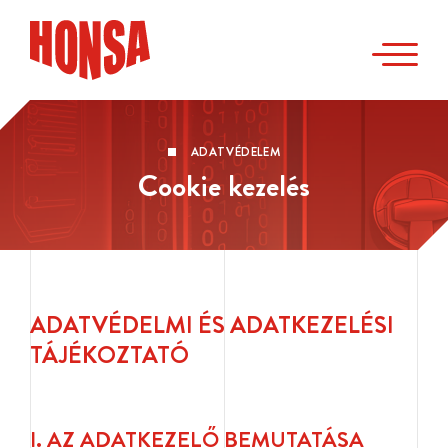
ADATVÉDELEM
Cookie kezelés
ADATVÉDELMI ÉS ADATKEZELÉSI
TÁJÉKOZTATÓ
I. AZ ADATKEZELŐ BEMUTATÁSA