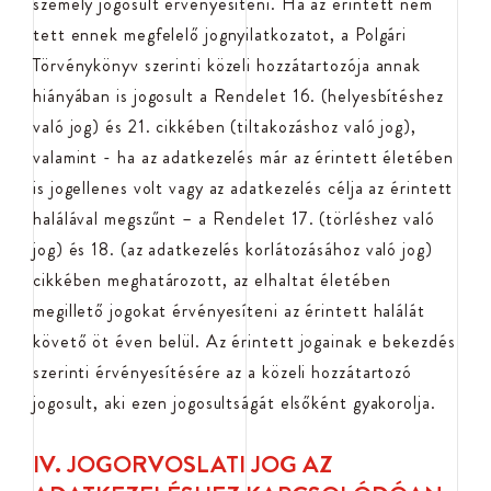
személy jogosult érvényesíteni. Ha az érintett nem
tett ennek megfelelő jognyilatkozatot, a Polgári
Törvénykönyv szerinti közeli hozzátartozója annak
hiányában is jogosult a Rendelet 16. (helyesbítéshez
való jog) és 21. cikkében (tiltakozáshoz való jog),
valamint - ha az adatkezelés már az érintett életében
is jogellenes volt vagy az adatkezelés célja az érintett
halálával megszűnt – a Rendelet 17. (törléshez való
jog) és 18. (az adatkezelés korlátozásához való jog)
cikkében meghatározott, az elhaltat életében
megillető jogokat érvényesíteni az érintett halálát
követő öt éven belül. Az érintett jogainak e bekezdés
szerinti érvényesítésére az a közeli hozzátartozó
jogosult, aki ezen jogosultságát elsőként gyakorolja.
IV. JOGORVOSLATI JOG AZ