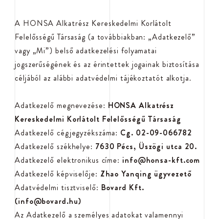
A HONSA Alkatrész Kereskedelmi Korlátolt
Felelősségű Társaság (a továbbiakban: „Adatkezelő”
vagy „Mi”) belső adatkezelési folyamatai
jogszerűségének és az érintettek jogainak biztosítása
céljából az alábbi adatvédelmi tájékoztatót alkotja.
Adatkezelő megnevezése:
HONSA Alkatrész
Kereskedelmi Korlátolt Felelősségű Társaság
Adatkezelő cégjegyzékszáma:
Cg. 02-09-066782
Adatkezelő székhelye:
7630 Pécs, Üszögi utca 20.
Adatkezelő elektronikus címe:
info@honsa-kft.com
Adatkezelő képviselője:
Zhao Yanqing ügyvezető
Adatvédelmi tisztviselő:
Bovard Kft.
(info@bovard.hu)
Az Adatkezelő a személyes adatokat valamennyi